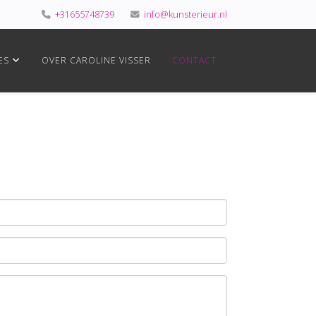
+31655748739
info@kunsterieur.nl
ES
OVER CAROLINE VISSER
CONTACT