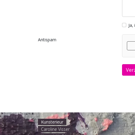
Ja,
Antispam
Ver
Kunsterieur
Caroline Visser