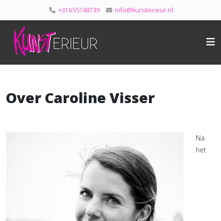
+31655748739
info@kunsterieur.nl
Over Caroline Visser
Na
het