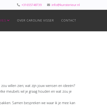
+31655748739
info@kunsterieur.nl
VIES
OVER CAROLINE VISSER
CONTACT
 zou willen zien; wat zijn jouw wensen en ideeën?
Welke meubels wil je graag houden en wat zou je
en pakken. Samen bespreken we waar ik je mee kan