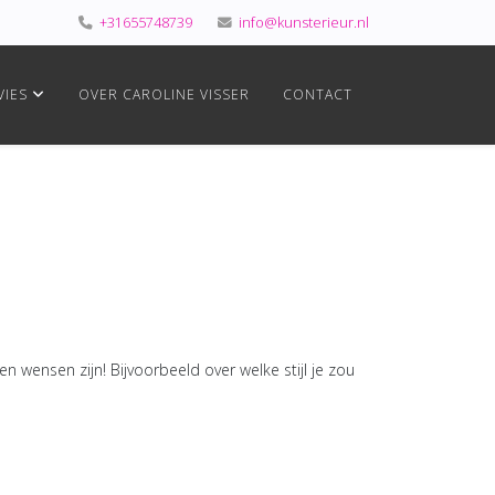
+31655748739
info@kunsterieur.nl
VIES
OVER CAROLINE VISSER
CONTACT
en wensen zijn! Bijvoorbeeld over welke stijl je zou